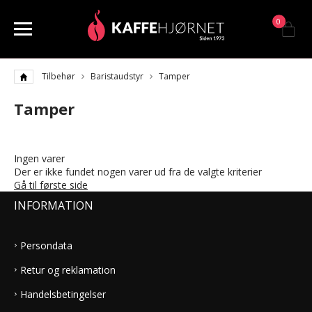
0
Tilbehør
Baristaudstyr
Tamper
Tamper
Ingen varer
Der er ikke fundet nogen varer ud fra de valgte kriterier
Gå til første side
INFORMATION
Persondata
Retur og reklamation
Handelsbetingelser