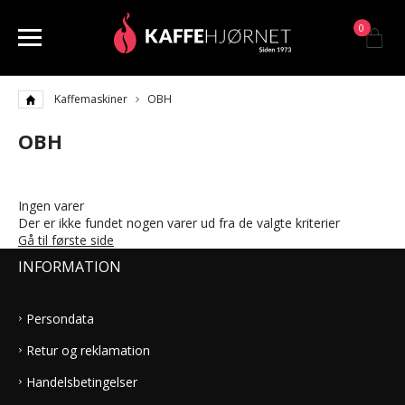
0
Kaffemaskiner
OBH
OBH
Ingen varer
Der er ikke fundet nogen varer ud fra de valgte kriterier
Gå til første side
INFORMATION
Persondata
Retur og reklamation
Handelsbetingelser