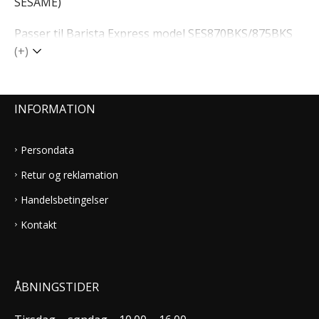
SESAME)
Passer til Barista Express model SES870BKS/875BKS
(+)
INFORMATION
Persondata
Retur og reklamation
Handelsbetingelser
Kontakt
ÅBNINGSTIDER