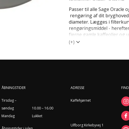
Passer til alle Sage Oracle o
rengøring af dit bryghoved.
diameter. Lægges i filterk
rengøringsmiddel - herefter
fjerne gamle kaffeolier og u
(+)
ÅBNINGSTIDER
ADRESSE
FIND
Tirsdag –
Kaffehjørnet
søndag
10.00 – 16.00
Mandag
Lukket
Ulfborg Kirkebyvej 1
Åbningstider i julen