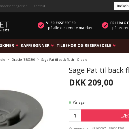
Indkøb
andelsbetingelser
Kontakt
VI ER EKSPERTER
FRI FRAGT
- på alle de kendte mærker
- på ordrer
SKINER
KAFFEBØNNER
TILBEHØR OG RESERVEDELE
dele
Oracle (SES980)
Sage Pat til back flush - Oracle
Sage Pat til back f
DKK 209,00
På lager
LÆG
Varenummer:
48160007 - SP0001762