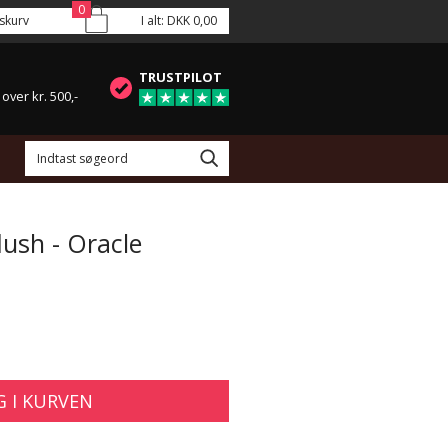
0
skurv
I alt:
DKK 0,00
TRUSTPILOT
 over kr. 500,-
lush - Oracle
 I KURVEN