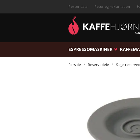
Persondata
Retur og reklamation
H
ESPRESSOMASKINER
KAFFEMA
Forside
Reservedele
Sage-reserve