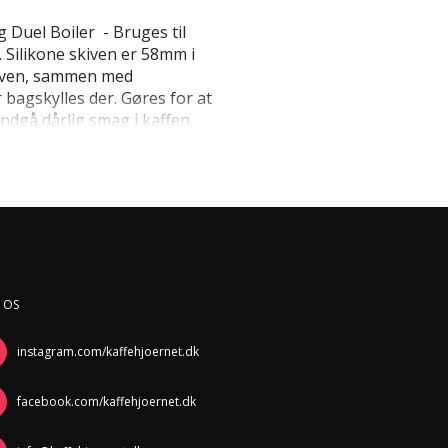
g Duel Boiler - Bruges til
 Silikone skiven er 58mm i
urven, sammen med
 bagskylles der. Gøres for at
ndgå dårlig smag i kaffen.
 OS
instagram.com/kaffehjoernet.dk
facebook.com/kaffehjoernet.dk