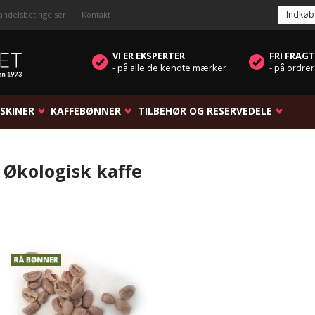
Indkøb
andelsbetingelser
Kontakt
VI ER EKSPERTER
FRI FRAGT
- på alle de kendte mærker
- på ordrer
SKINER
KAFFEBØNNER
TILBEHØR OG RESERVEDELE
Økologisk kaffe