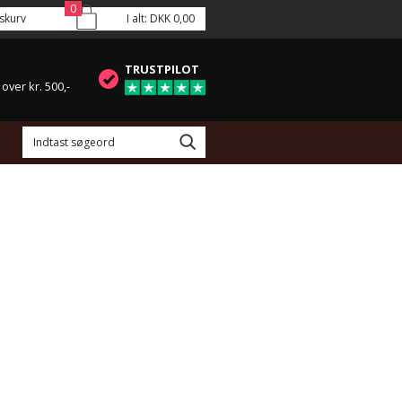
0
skurv
I alt:
DKK 0,00
TRUSTPILOT
 over kr. 500,-