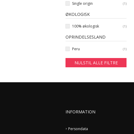
Single origin
(
1
)
ØKOLOGISK
100% økologisk
(
1
)
OPRINDELSESLAND
Peru
(
1
)
NULSTIL ALLE FILTRE
INFORMATION
Persondata