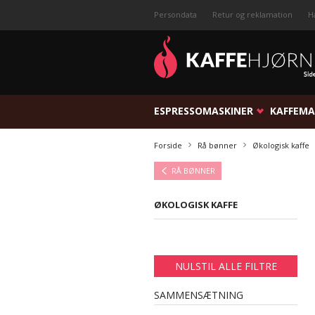
Persondata
Retur og reklamation
H
ESPRESSOMASKINER
KAFFEMA
Forside
Rå bønner
Økologisk kaffe
RÅ BØNNER
ØKOLOGISK KAFFE
NULSTIL ALLE FILTRE
SAMMENSÆTNING