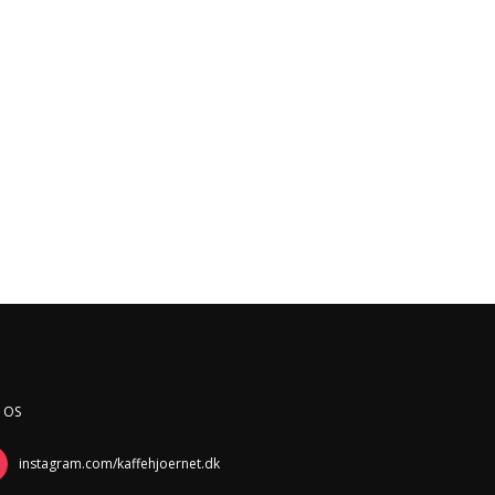
 OS
instagram.com/kaffehjoernet.dk