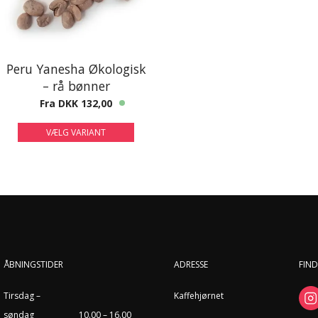
Peru Yanesha Økologisk
– rå bønner
Fra DKK 132,00
VÆLG VARIANT
ÅBNINGSTIDER
ADRESSE
FIND
Tirsdag –
Kaffehjørnet
søndag
10.00 – 16.00