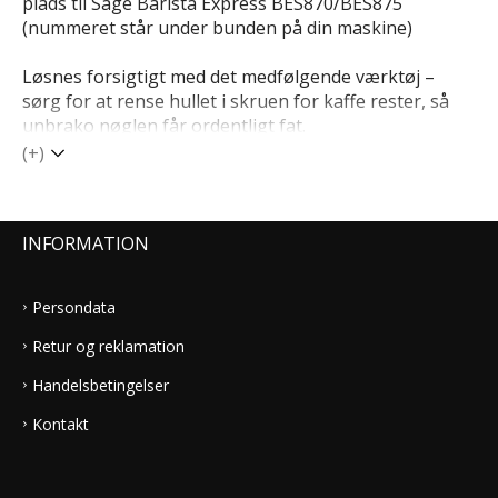
plads til Sage Barista Express BES870/BES875
(nummeret står under bunden på din maskine)
Løsnes forsigtigt med det medfølgende værktøj –
sørg for at rense hullet i skruen for kaffe rester, så
unbrako nøglen får ordentligt fat.
(+)
INFORMATION
Persondata
Retur og reklamation
Handelsbetingelser
Kontakt