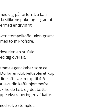
ed dig på farten. Du kan
 da silikone pakninger gør, at
dermed er drypfrit.
laver stempelkaffe uden grums
 med to mikrofiltre.
desuden en stilfuld
ed dig overalt.
 samme egenskaber som de
Du får en dobbeltisoleret kop
 din kaffe varm i op til 4-6
at lave din kaffe hjemmefra
nok holde tæt, og det tætte
oppe ekstraheringen af kaffe.
med selve stemplet.