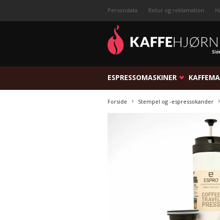
Persondata
Retur og reklamation
H
ESPRESSOMASKINER
KAFFEMA
Forside
Stempel og -espressokander