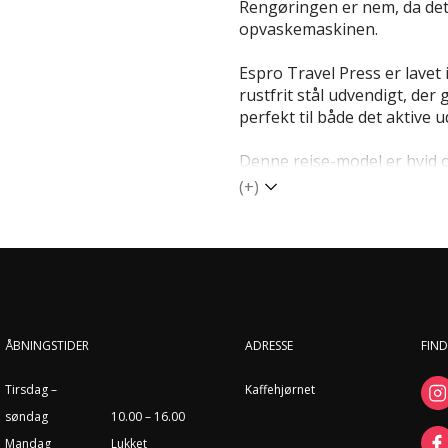
Rengøringen er nem, da det
opvaskemaskinen.
Espro Travel Press er lavet i
rustfrit stål udvendigt, der
perfekt til både det aktive u
Denne rejse-model er hvid o
(+)
ÅBNINGSTIDER
ADRESSE
FIND
Tirsdag –
Kaffehjørnet
søndag
10.00 – 16.00
Mandag
Lukket