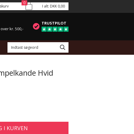
0
skurv
I alt:
DKK 0,00
TRUSTPILOT
 over kr. 500,-
empelkande Hvid
 I KURVEN