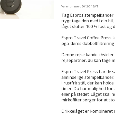
Varenummer:
5012C-15WT
Tag Espros stempelkander m
trygt tage den med i din bil,
låget slutter 100 % fast og 
Espro Travel Coffee Press 
pga. deres dobbeltfiltrering
Denne rejse kande i hvid er 
rejsepartner, du kan tage m
Espro Travel Press har de
almindelige stempelkander. 
i rustfrit stål, der kan holde
timer. Du har mulighed for 
eller på stedet. Låget skal 
mirkofilter sørger for at st
Drikkelåget er kombineret 