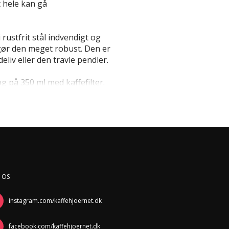
 hele kan gå
 rustfrit stål indvendigt og
 gør den meget robust. Den er
deliv eller den travle pendler.
g på 350 ml med kaffefilter.
 OS
instagram.com/kaffehjoernet.dk
facebook.com/kaffehjoernet.dk