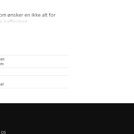
som ønsker en ikke alt for
 kaffesmag.
ien
am
el
 OS