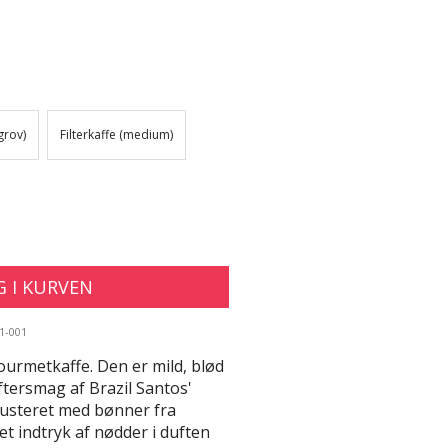
grov)
Filterkaffe (medium)
 I KURVEN
1-001
ourmetkaffe. Den er mild, blød
tersmag af Brazil Santos'
justeret med bønner fra
et indtryk af nødder i duften