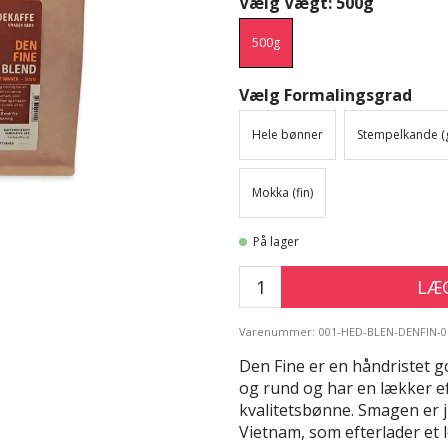
Vælg Vægt: 500g
500g
Vælg Formalingsgrad
Hele bønner
Stempelkande (
Mokka (fin)
På lager
LÆG
Varenummer:
001-HED-BLEN-DENFIN-0
Den Fine er en håndristet g
og rund og har en lækker ef
kvalitetsbønne. Smagen er 
Vietnam, som efterlader et l