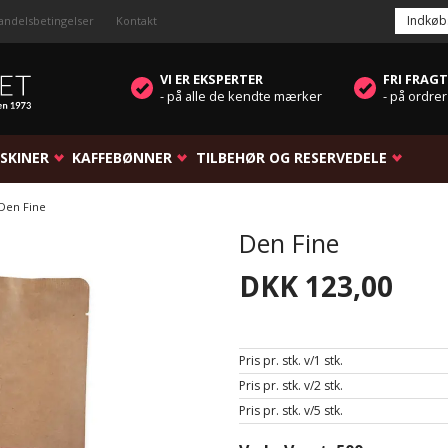
Indkøb
andelsbetingelser
Kontakt
VI ER EKSPERTER
FRI FRAGT
- på alle de kendte mærker
- på ordrer
SKINER
KAFFEBØNNER
TILBEHØR OG RESERVEDELE
Den Fine
Den Fine
DKK 123,00
Pris pr. stk. v/1 stk.
Pris pr. stk. v/2 stk.
Pris pr. stk. v/5 stk.