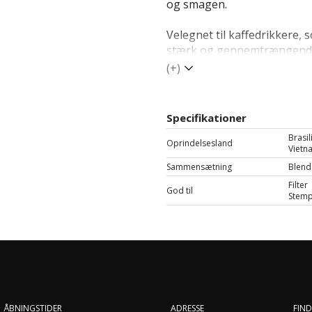
og smagen.
Velegnet til kaffedrikkere, 
stærk og gennemtrængende
(+)
Specifikationer
Brasil
Oprindelsesland
Vietn
Sammensætning
Blend
Filter
God til
Stemp
ÅBNINGSTIDER
ADRESSE
FIND