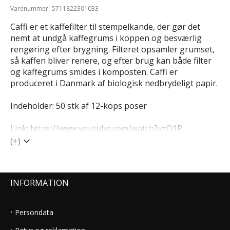
Varenummer:
5711822301033
Caffi er et kaffefilter til stempelkande, der gør det
nemt at undgå kaffegrums i koppen og besværlig
rengøring efter brygning. Filteret opsamler grumset,
så kaffen bliver renere, og efter brug kan både filter
og kaffegrums smides i komposten. Caffi er
produceret i Danmark af biologisk nedbrydeligt papir.
Indeholder: 50 stk af 12-kops poser
Link:
https://www.youtube.com/watch?v=O1R...
(+)
INFORMATION
Persondata